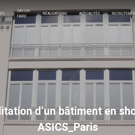
SAVOIR-
IPE
RÉALISATIONS
ACTUALITÉS
RECRUTEME
FAIRE
litation d’un bâtiment en s
ASICS_Paris