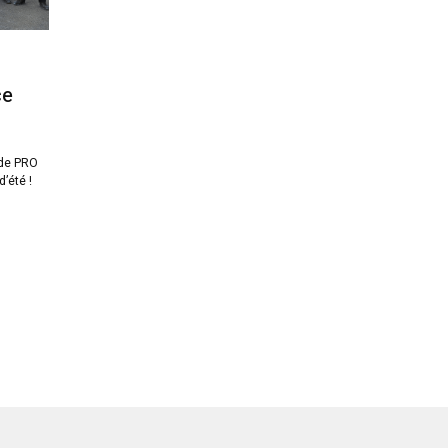
ce
 de PRO
’été !