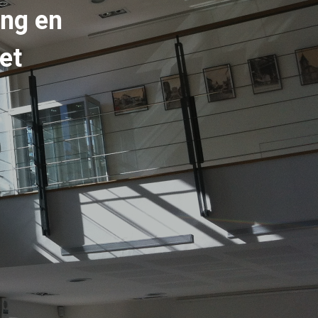
ang en
et