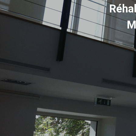
Réhab
M