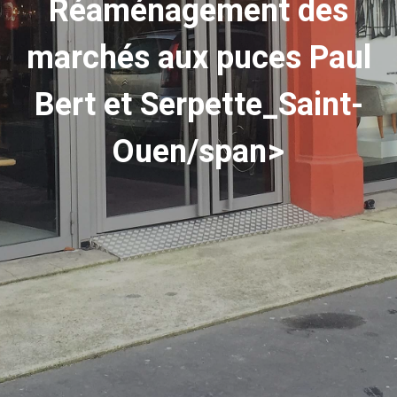
Réaménagement des
marchés aux puces Paul
Bert et Serpette_Saint-
Ouen/span>